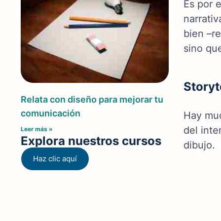
Es por 
narrativ
bien­ –
sino qu
Storyt
Relata con diseño para mejorar tu
comunicación
Hay muc
del int
Leer más »
Explora nuestros cursos
dibujo.
Haz clic aquí