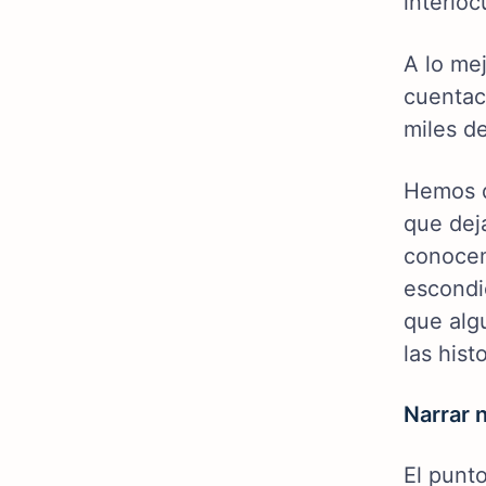
interloc
A lo me
cuentac
miles d
Hemos d
que dej
conocem
escondi
que alg
las hist
Narrar 
El punt