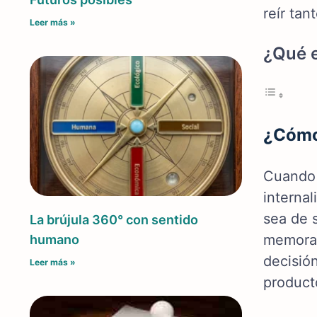
reír ta
Leer más »
¿Qué e
¿Cómo 
Cuando 
interna
sea de 
La brújula 360° con sentido
memorab
humano
decisió
Leer más »
producto