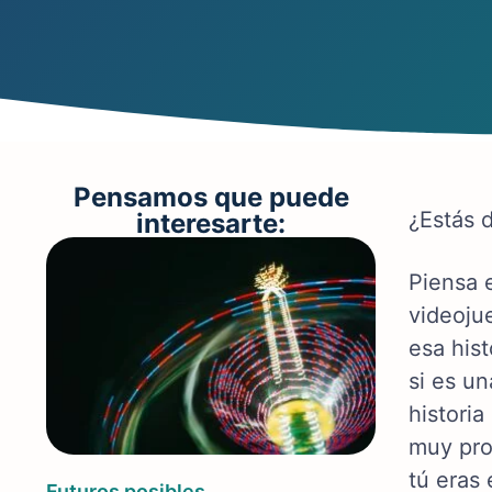
Pensamos que puede
¿Estás 
interesarte:
Piensa e
videoju
esa his
si es u
histori
muy pro
tú eras 
Futuros posibles