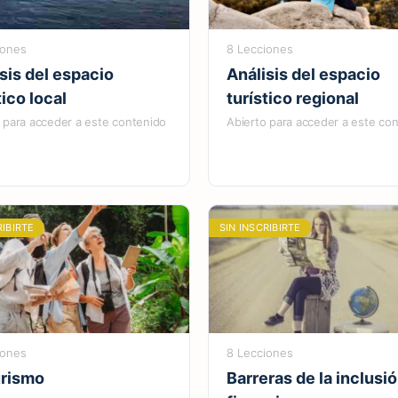
iones
8 Lecciones
sis del espacio
Análisis del espacio
tico local
turístico regional
 para acceder a este contenido
Abierto para acceder a este co
RIBIRTE
SIN INSCRIBIRTE
iones
8 Lecciones
urismo
Barreras de la inclusi