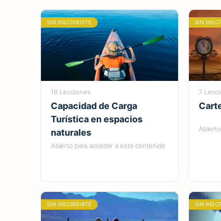
SIN INSCRIBIRTE
SIN INSC
18 Lecciones
7 Lecc
Capacidad de Carga
Cart
Turística en espacios
Abierto
naturales
Abierto para acceder a este contenido
SIN INSCRIBIRTE
SIN INSC