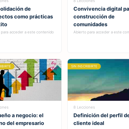
iones
8 Lecciones
olidación de
Convivencia digital pa
ectos como prácticas
construcción de
ito
comunidades
 para acceder a este contenido
Abierto para acceder a este co
RIBIRTE
SIN INSCRIBIRTE
iones
8 Lecciones
eño a negocio: el
Definición del perfil d
no del empresario
cliente ideal