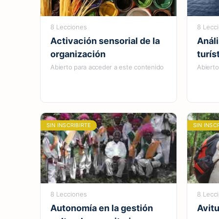
8 Lecciones
8 Lecc
Activación sensorial de la
Análi
organización
turís
Abierto para acceder a este contenido
Abierto
SIN INSCRIBIRTE
SIN INSC
8 Lecciones
8 Lecc
Autonomía en la gestión
Avit