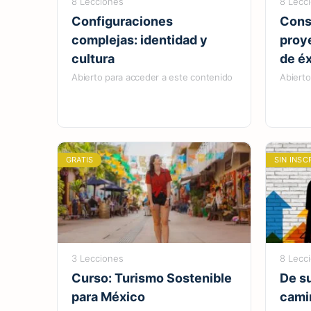
8 Lecciones
8 Lecc
Configuraciones
Cons
complejas: identidad y
proy
cultura
de éx
Abierto para acceder a este contenido
Abierto
GRATIS
SIN INSC
3 Lecciones
8 Lecc
Curso: Turismo Sostenible
De su
para México
cami