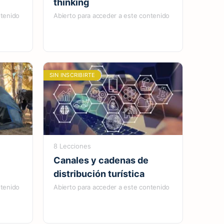
thinking
ntenido
Abierto para acceder a este contenido
SIN INSCRIBIRTE
8 Lecciones
Canales y cadenas de
distribución turística
ntenido
Abierto para acceder a este contenido