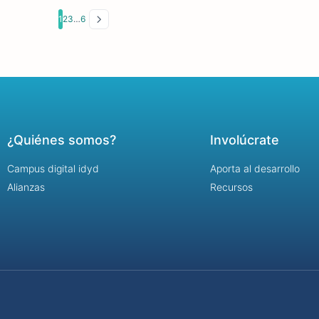
1
2
3
…
6
¿Quiénes somos?
Involúcrate
Campus digital idyd
Aporta al desarrollo
Alianzas
Recursos