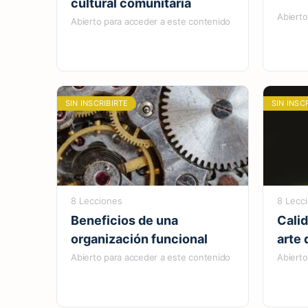
cultural comunitaria
Abierto
Abierto para acceder a este contenido
SIN INSCRIBIRTE
SIN INSC
8 Lecciones
8 Lecc
Beneficios de una
Calid
organización funcional
arte 
Abierto para acceder a este contenido
Abierto