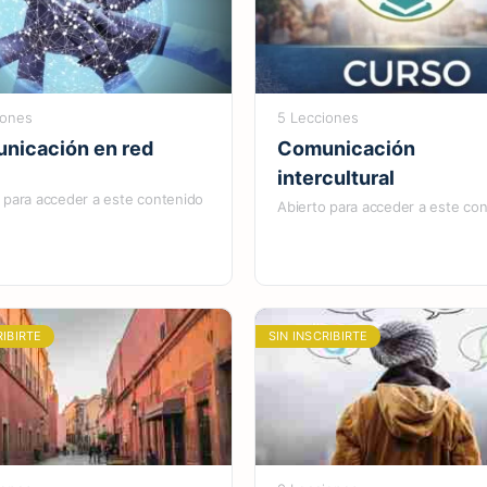
iones
5 Lecciones
nicación en red
Comunicación
intercultural
 para acceder a este contenido
Abierto para acceder a este co
RIBIRTE
SIN INSCRIBIRTE