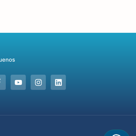
uenos