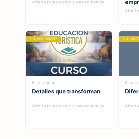
empr
Abierto para acceder a este contenido
Abierto
SIN INSCRIBIRTE
SIN INSC
5 Lecciones
8 Lecc
Detalles que transforman
Dife
Abierto para acceder a este contenido
Abierto