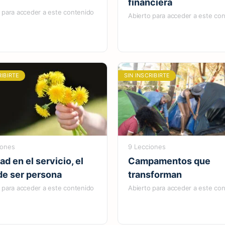
financiera
 para acceder a este contenido
Abierto para acceder a este co
RIBIRTE
SIN INSCRIBIRTE
iones
9 Lecciones
ad en el servicio, el
Campamentos que
de ser persona
transforman
 para acceder a este contenido
Abierto para acceder a este co