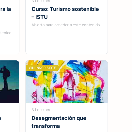
3 Lecciones
ra la
Curso: Turismo sostenible
– ISTU
Abierto para acceder a este contenido
ntenido
SIN INSCRIBIRTE
8 Lecciones
e
Desegmentación que
transforma