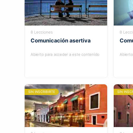
8 Lecciones
8 Lecc
Comunicación asertiva
Comu
Abierto para acceder a este contenido
Abierto
SIN INSCRIBIRTE
SIN INSC