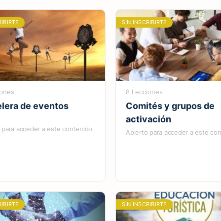
RIBIRTE
SIN INSCRIBIRTE
iones
8 Lecciones
elera de eventos
Comités y grupos de
activación
 para acceder a este contenido
Abierto para acceder a este co
RIBIRTE
SIN INSCRIBIRTE