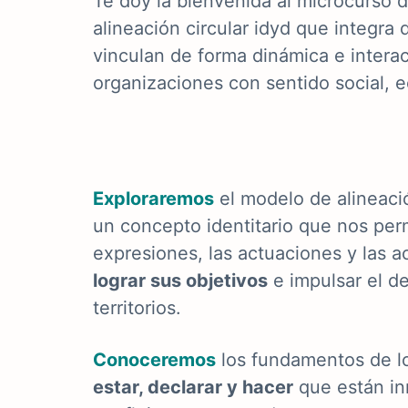
Te doy la bienvenida al microcurso 
alineación circular idyd que integr
vinculan de forma dinámica e interact
organizaciones con sentido social, 
E
xploraremos
el modelo de alineació
un concepto identitario que nos permi
expresiones, las actuaciones y las a
lograr sus objetivos
e impulsar el de
territorios.
Conoceremos
los fundamentos de lo
estar, declarar y hacer
que
están in