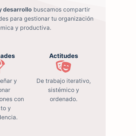
y desarrollo
buscamos compartir
des para gestionar tu organización
émica y productiva.
dades
Actitudes
señar y
De trabajo iterativo,
onar
sistémico y
iones con
ordenado.
to y
dencia.