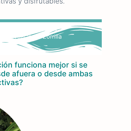
tivas y disfrutables.
rgía renovable...
Alejandra Zorrilla
ión funciona mejor si se
sde afuera o desde ambas
tivas?