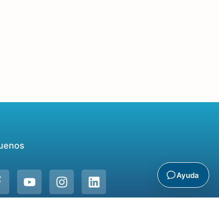
uenos
Ayuda