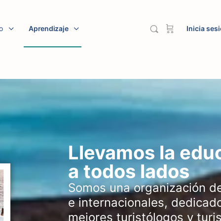
io
Aprendizaje
Inicia ses
Llevamos la educ
a todos lados
Somos una organización de
e internacionales, dedicado
mejores turistólogos y tur