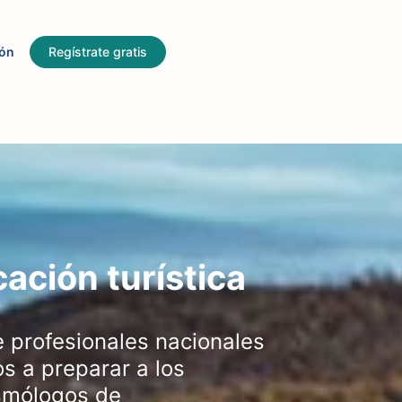
ión
Regístrate gratis
ación turística
 profesionales nacionales
s a preparar a los
ismólogos de