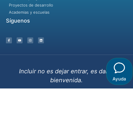
Proyectos de desarrollo
Academias y escuelas
Síguenos
Incluir no es dejar entrar, es dar la
Ayuda
bienvenida.
© 2023 - Identidad y Desarrollo / Destinos Creativos- Algunos
derechos reservados
Términos y condiciones |
Aviso de privacidad |
Aviso de Cookies
Hecho con ❤ para la comunidad idyd