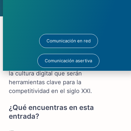
El autoaprendizaje colaborativo es una
propuesta de Identidad y Desarrollo
Comunicación en red
que hemos concretado en campus idyd
para proporcionar un entorno que
Comunicación asertiva
fomente la autonomía, la colaboración y
la cultura digital que serán
herramientas clave para la
competitividad en el siglo XXI.
¿Qué encuentras en esta
entrada?