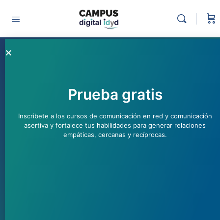
¿Por qué y para qué vale
la pena el autoaprendizaje
colaborativo?
Prueba gratis
Alejandra Zorrilla
octubre 17, 2022
Inscribete a los cursos de comunicación en red y comunicación
asertiva y fortalece tus habilidades para generar relaciones
empáticas, cercanas y recíprocas.