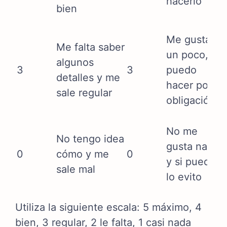
hacerlo
bien
Me gusta
Me falta saber
un poco, lo
algunos
3
3
puedo
detalles y me
hacer por
sale regular
obligación
No me
No tengo idea
gusta nada
0
cómo y me
0
y si puedo
sale mal
lo evito
Utiliza la siguiente escala: 5 máximo, 4
bien, 3 regular, 2 le falta, 1 casi nada