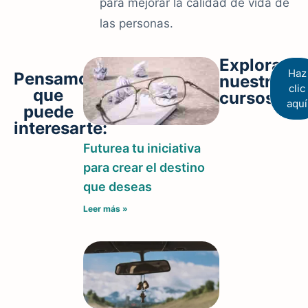
para mejorar la calidad de vida de
las personas.
Explora
Haz
Pensamos
nuestros
clic
que
cursos
aquí
puede
interesarte:
Futurea tu iniciativa
para crear el destino
que deseas
Leer más »