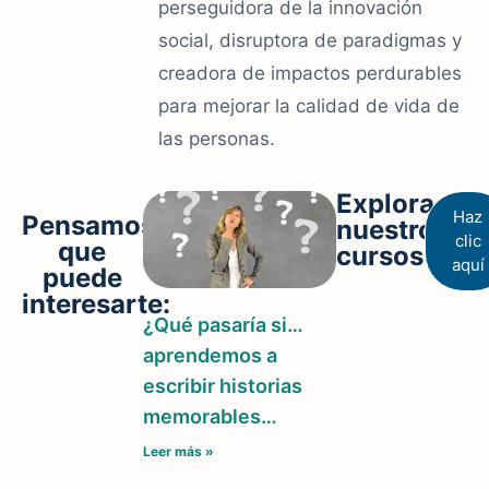
perseguidora de la innovación
social, disruptora de paradigmas y
creadora de impactos perdurables
para mejorar la calidad de vida de
las personas.
Explora
Haz
Pensamos
nuestros
clic
que
cursos
aquí
puede
interesarte:
¿Qué pasaría si…
aprendemos a
escribir historias
memorables…
Leer más »