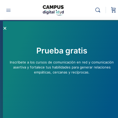
Simulacros y simulaciones
para practicar y
comprender
Prueba gratis
Alejandra Zorrilla
julio 10, 2019
Inscribete a los cursos de comunicación en red y comunicación
Herramientas
,
Planeación participativa
asertiva y fortalece tus habilidades para generar relaciones
empáticas, cercanas y recíprocas.
Herramientas colaborativas
,
Herramientas
Didácticas