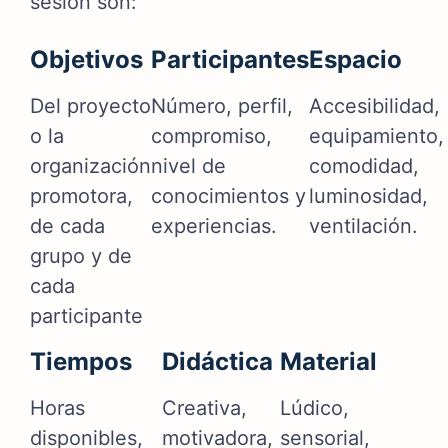
sesión son:
Objetivos
Participantes
Espacio
Del proyecto
Número, perfil,
Accesibilidad,
o la
compromiso,
equipamiento,
organización
nivel de
comodidad,
promotora,
conocimientos y
luminosidad,
de cada
experiencias.
ventilación.
grupo y de
cada
participante
Tiempos
Didáctica
Material
Horas
Creativa,
Lúdico,
disponibles,
motivadora,
sensorial,