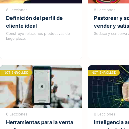
8 Lecciones
8 Lecciones
Definición del perfil de
Pastorear y s
cliente ideal
vender y sati
Construye relaciones productivas de
Seduce y conserva a
largo plazo.
NOT ENROLLED
NOT ENROLLED
8 Lecciones
8 Lecciones
Herramientas para la venta
Inteligencia ar