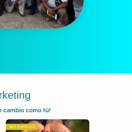
rketing
e cambio como tú!
NOT ENROLLED