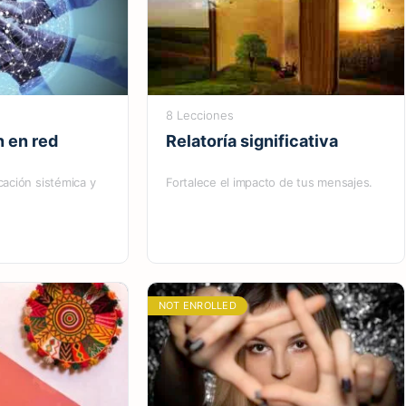
8 Lecciones
 en red
Relatoría significativa
ación sistémica y
Fortalece el impacto de tus mensajes.
NOT ENROLLED