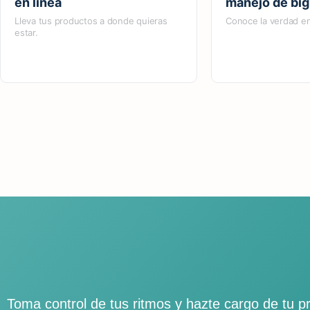
en línea
manejo de big
Lleva tus productos a donde quieras
Conoce la verdad en
estar.
Toma control de tus ritmos y hazte cargo de tu pr