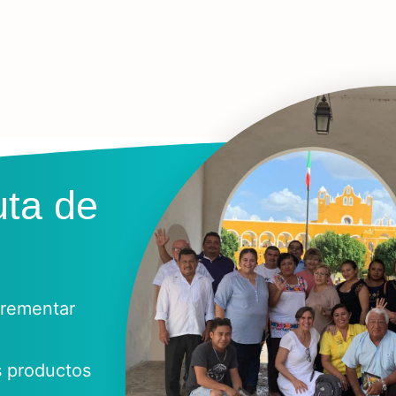
uta de
crementar
s productos