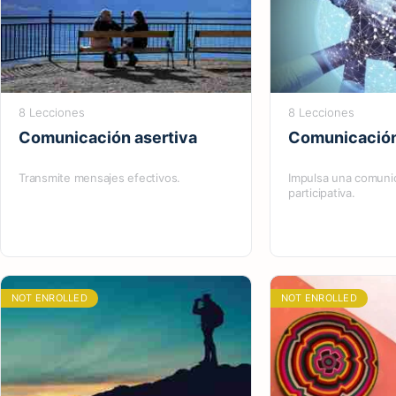
8 Lecciones
8 Lecciones
Comunicación asertiva
Comunicación
Transmite mensajes efectivos.
Impulsa una comunic
participativa.
NOT ENROLLED
NOT ENROLLED