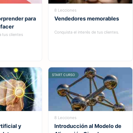
8 Lecciones
orprender para
Vendedores memorables
sfacer
Conquista el interés de tus clientes.
 tus clientes
START CURSO
8 Lecciones
tificial y
Introducción al Modelo de