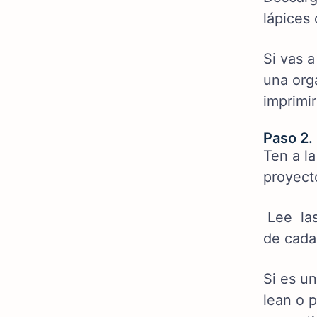
lápices 
S
i vas 
una org
imprimir
Paso 2. 
Ten a la
proyect
Lee las
de cada 
Si es un
lean o 