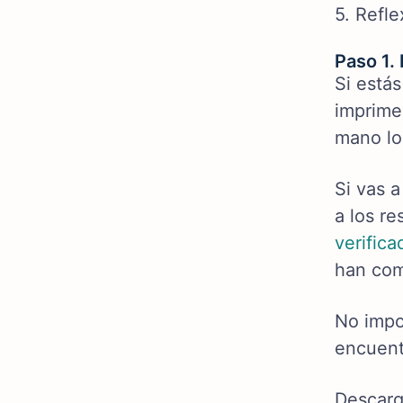
5. Refle
Paso 1. 
Si estás
imprime
mano l
Si vas a
a los r
verifica
han com
No impo
encuent
Descarg