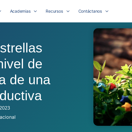
Academias
Recursos
Contáctanos
trellas
nivel de
ra de una
ductiva
, 2023
zacional