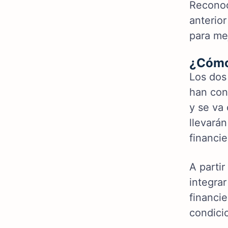
Reconoc
anterior
para mej
¿Cómo 
Los dos
han con
y se va
llevarán
financie
A parti
integrar
financi
condici