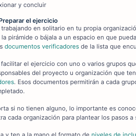
xionar y concluir
Preparar el ejercicio
 trabajando en solitario en tu propia organizac
 la pirámide o bájala a un espacio en que pueda
os
documentos verificadores
de la lista que encu
 facilitar el ejercicio con uno o varios grupos 
esponsables del proyecto u organización que te
dores
. Esos documentos permitirán a cada gru
pletado.
rta si no tienen alguno, lo importante es conoc
ra cada organización para plantear los pasos a 
a y ten a la mano el formato de
niveles de incl