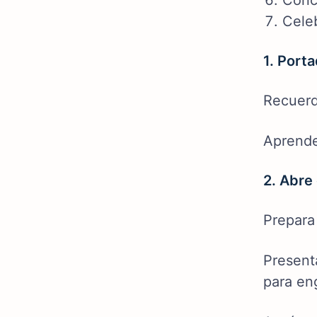
Conc
Cele
1. Port
Recuerd
Aprende
2. Abre
Prepara
Present
para eng