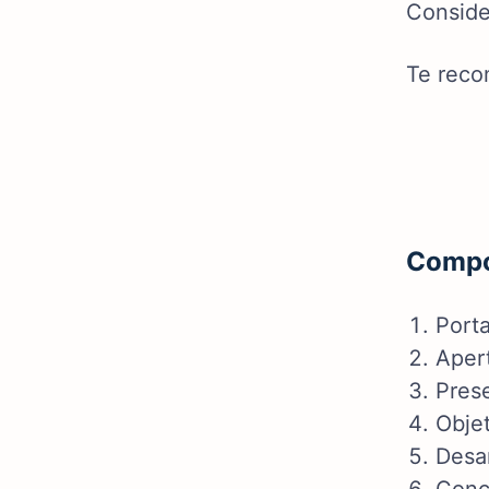
Conside
Te reco
Compon
Port
Aper
Prese
Obje
Desar