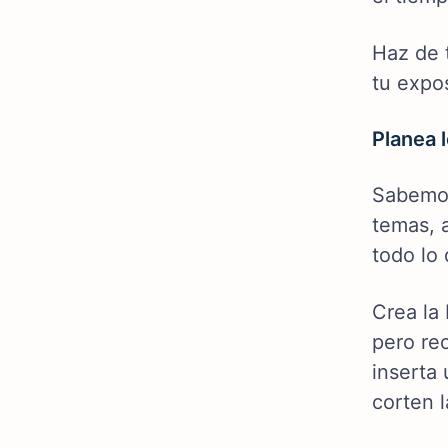
Haz de 
tu expos
Planea 
Sabemos
temas, a
todo lo 
Crea la
pero re
inserta
corten l