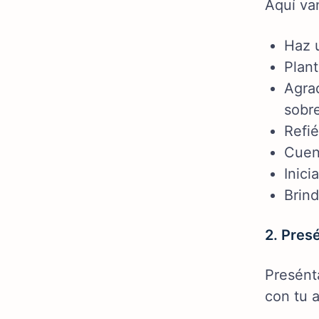
Aquí va
Haz 
Plan
Agrad
sobr
Refié
Cuen
Inici
Brind
2. Pres
Presént
con tu 