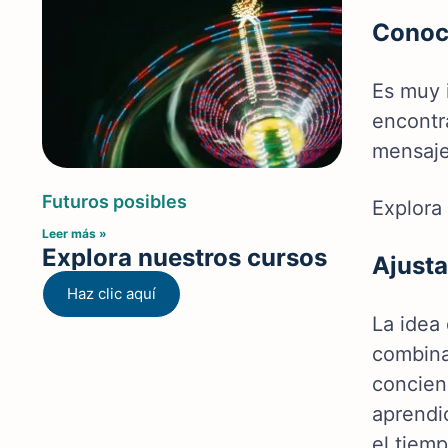
Conoce
Es muy 
encontr
mensaje
Futuros posibles
Explora 
Leer más »
Explora nuestros cursos
Ajusta
Haz clic aquí
La idea 
combina
concien
aprendi
el tiem