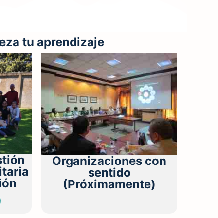
eza tu aprendizaje
stión
Organizaciones con
taria
sentido
ión
(Próximamente)