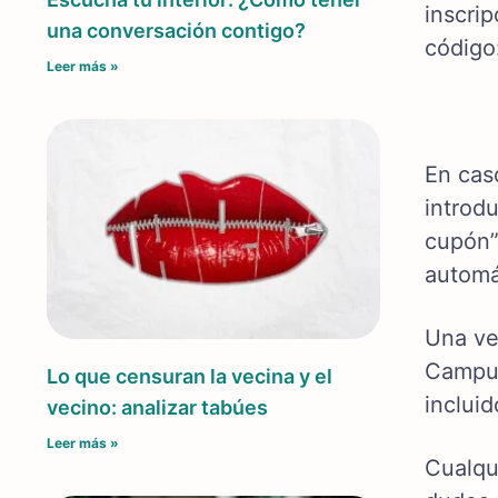
inscri
una conversación contigo?
código
Leer más »
En cas
introd
cupón”
automá
Una ve
Campus
Lo que censuran la vecina y el
inclui
vecino: analizar tabúes
Leer más »
Cualqu