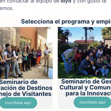
en contactar al equipo de
idyd
y con gusto te
emos.
Selecciona el programa y empi
Seminario de Ge
Seminario de
Cultural y Comuni
ación de Destinos
para la Innovac
nejo de Visitantes
Inscríbete aquí
Inscríbete aquí