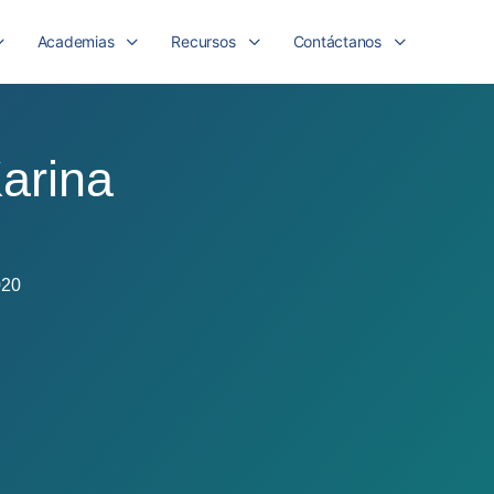
Academias
Recursos
Contáctanos
arina
020