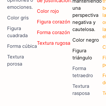
opiniones o
de justificación.
manteniendo
t
emociones.
una
b
Color rojo
perspectiva
l
Color gris
Figura corazón
negativa y
o
Figura
cautelosa.
l
Forma corazón
cuadrada
e
Color negro
Textura rugosa
Forma cúbica
C
Figura
Textura
triángulo
F
porosa
p
Forma
tetraedro
F
d
Textura
rasposa
T