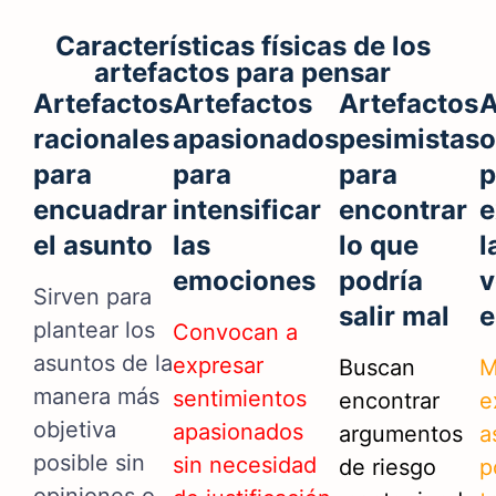
Características físicas de los
artefactos para pensar
Artefactos
Artefactos
Artefactos
A
racionales
apasionados
pesimistas
o
para
para
para
p
encuadrar
intensificar
encontrar
e
el asunto
las
lo que
l
emociones
podría
v
Sirven para
salir mal
e
plantear los
Convocan a
asuntos de la
expresar
Buscan
M
manera más
sentimientos
encontrar
e
objetiva
apasionados
argumentos
a
posible sin
sin necesidad
de riesgo
p