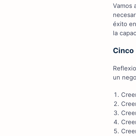
Vamos a
necesar
éxito en
la capac
Cinco 
Reflexi
un nego
Creen
Creen
Creen
Cree
Cree