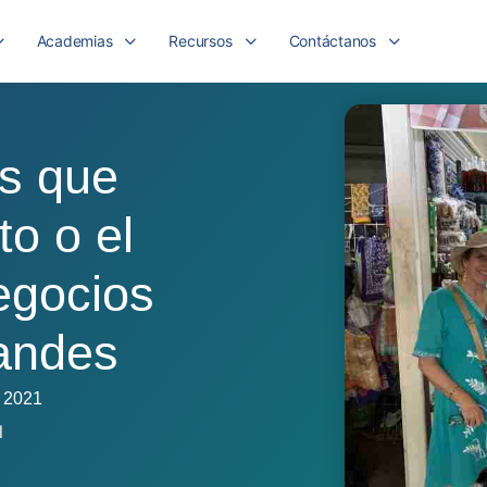
Academias
Recursos
Contáctanos
as que
to o el
egocios
andes
, 2021
l