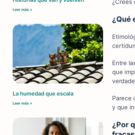
¿Crees 
Leer más »
¿Qué e
Etimoló
certidu
Entre la
que impl
verdade
La humedad que escala
Parece 
Leer más »
y que i
¿Por q
fracas