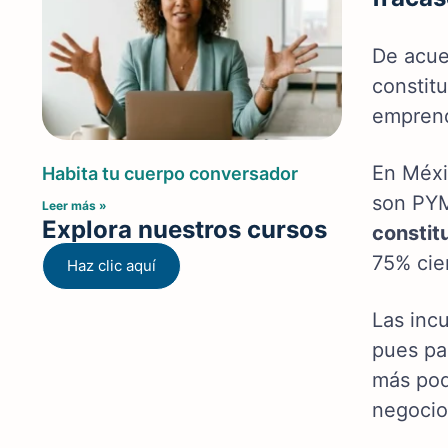
De acue
constit
emprend
En Méxi
Habita tu cuerpo conversador
son PYM
Leer más »
Explora nuestros cursos
constit
75% cie
Haz clic aquí
Las inc
pues pa
más pod
negocio