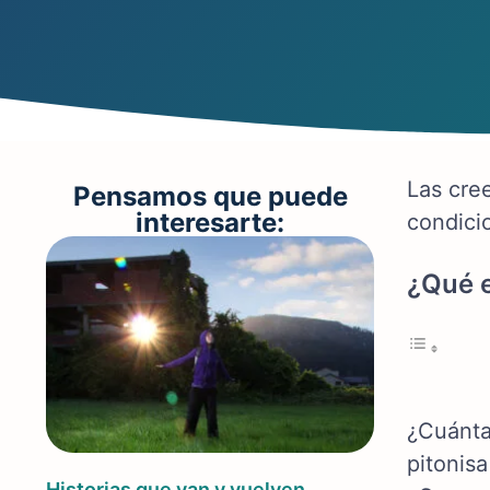
Las cre
Pensamos que puede
interesarte:
condici
¿Qué e
¿Cuánta
pitonis
Historias que van y vuelven