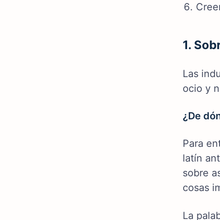
Creen
1. Sob
Las ind
ocio y 
¿De dón
Para ent
latín an
sobre a
cosas i
La pala