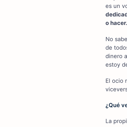
es un v
dedicad
o hacer
No sabe
de todo
dinero 
estoy d
El ocio 
vicever
¿Qué ve
La prop