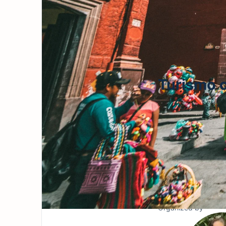
Turismo c
Público
Grupo
Activ
Un grupo para compar
Público
Grupo
Organizadores:
Organized by