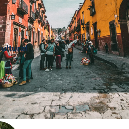
Comunidad de aprendizaje idyd
Turismo cultural
ultural
Público
Grupo
o hace 4 semanas
tir, reflexionar y aprender en conjunto sobre los factores que incide