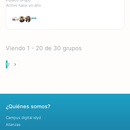
Activo hace un año
Viendo 1 - 20 de 30 grupos
1
2
¿Quiénes somos?
Campus digital idyd
Alianzas