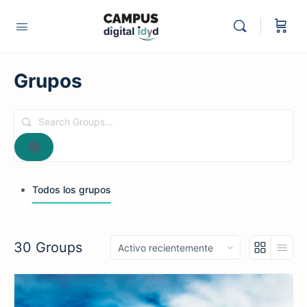
Grupos
Search
Groups…
Reset
Todos los grupos
30
Groups
Ordenar
por: