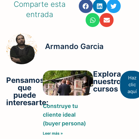
Comparte esta
entrada
Armando Garcia
Explora
Haz
Pensamos
nuestros
clic
que
cursos
aquí
puede
interesarte:
Construye tu
cliente ideal
(buyer persona)
Leer más »