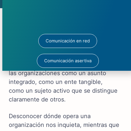
El manejo del espacio actúa como
maestro, esculpiendo nuestras
Comunicación en red
percepciones sobre una organización
en un lugar determinado. Un sentido de
Comunicación asertiva
lugar bien definido permite identificar a
las organizaciones como un asunto
integrado, como un ente tangible,
como un sujeto activo que se distingue
claramente de otros.
Desconocer dónde opera una
organización nos inquieta, mientras que