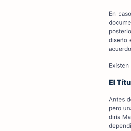
En caso
documen
posteri
diseño e
acuerdo
Existen
El Tít
Antes d
pero un
diría Ma
dependie