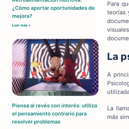
Para qu
¿Cómo aportar oportunidades de
teorías
mejora?
docume
Leer más »
visuale
docume
La p
A princ
Psicolo
utiliza
Piensa al revés con interés: utiliza
La llam
el pensamiento contrario para
más sim
resolver problemas