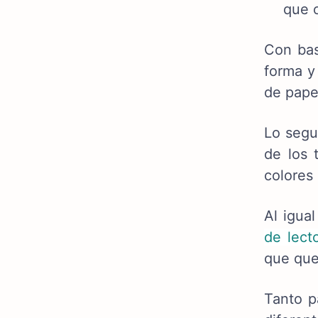
que 
Con bas
forma y
de pape
Lo segun
de los 
colores
Al igua
de lect
que que
Tanto p