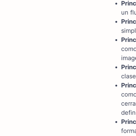
Prin
un fl
Prin
simpl
Princ
como
imag
Prin
clase
Princ
como 
cerra
defin
Princ
forma