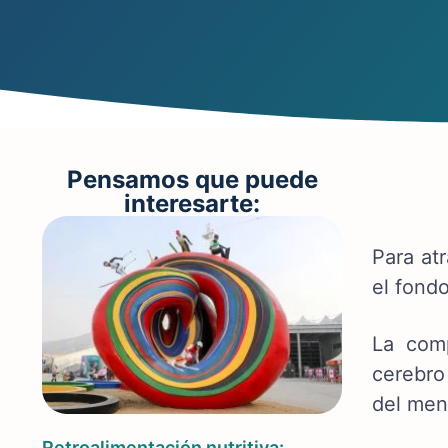
Pensamos que puede
interesarte:
Para at
el fond
La comp
cerebro
del men
Retroalimentación nutritiva: