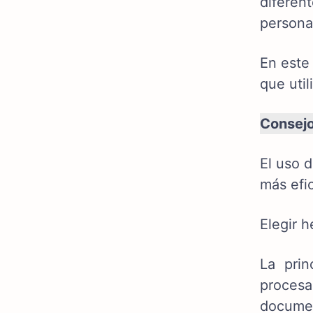
diferen
persona
En este
que util
Consej
El uso 
más efic
Elegir h
La prin
procesa
documen