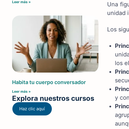
Leer más »
Una fig
unidad 
Los sig
Prin
unida
los 
Prin
secu
Habita tu cuerpo conversador
Princ
Leer más »
Explora nuestros cursos
y co
Prin
Haz clic aquí
agru
aunqu