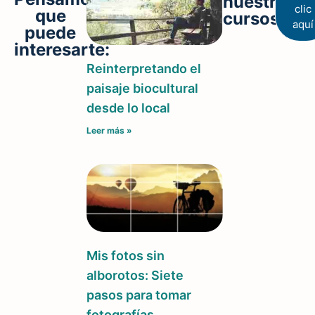
nuestros
clic
que
cursos
aquí
puede
interesarte:
Reinterpretando el
paisaje biocultural
desde lo local
Leer más »
Mis fotos sin
alborotos: Siete
pasos para tomar
fotografías