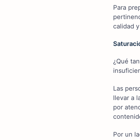
Para prep
pertinen
calidad y
Saturaci
¿Qué tan
insuficie
Las pers
llevar a 
por aten
contenid
Por un la