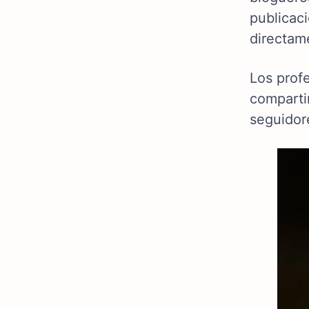
publicac
directame
Los prof
compartir
seguidor