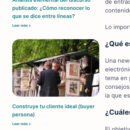
de entra
publicado: ¿Cómo reconocer lo
contenido
que se dice entre líneas?
Leer más »
Lo impor
¿Qué es
Una newsl
electróni
tema en 
consejos,
la que es
Construye tu cliente ideal (buyer
¿Cuáles
persona)
Leer más »
El objeti