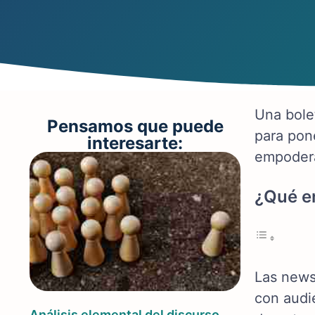
Una bole
Pensamos que puede
para pone
interesarte:
empodera
¿Qué e
Las news
con audi
Análisis elemental del discurso