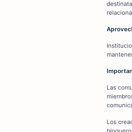
destinata
relaciona
Aprovech
Instituc
mantenerl
Importan
Las comu
miembros 
comunica
Los crea
blogueros