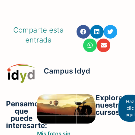
Comparte esta
entrada
Campus Idyd
Explora
Haz
Pensamos
nuestros
clic
que
cursos
aquí
puede
interesarte:
Mis fotos sin