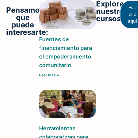
Explora
Haz
Pensamos
nuestros
clic
que
cursos
aquí
puede
interesarte:
Fuentes de
financiamiento para
el empoderamiento
comunitario
Leer más »
Herramientas
colaborativas para