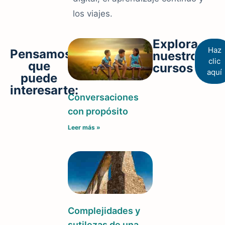
los viajes.
Explora
Haz
Pensamos
nuestros
clic
que
cursos
aquí
puede
interesarte:
Conversaciones
con propósito
Leer más »
Complejidades y
sutilezas de una