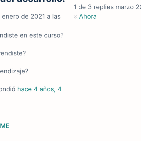
1
de
3
replies
marzo 2
e enero de 2021 a las
Ahora
ndiste en este curso?
rendiste?
rendizaje?
ondió
hace 4 años, 4
SME