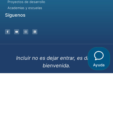
Proyectos de desarrollo
Academias y escuelas
Síguenos
Incluir no es dejar entrar, es dar la
bienvenida.
Ayuda
© 2023 - Identidad y Desarrollo / Destinos Creativos- Algunos
derechos reservados
Términos y condiciones |
Aviso de privacidad |
Aviso de Cookies
Hecho con ❤ para la comunidad idyd