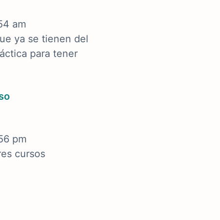
:54 am
ue ya se tienen del
áctica para tener
iso
:56 pm
res cursos