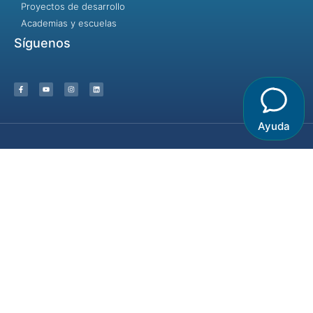
Proyectos de desarrollo
Academias y escuelas
Síguenos
Ayuda
Incluir no es dejar entrar, es dar la
bienvenida.
© 2023 - Identidad y Desarrollo / Destinos Creativos- Algunos
derechos reservados
Términos y condiciones |
Aviso de privacidad |
Aviso de Cookies
Hecho con ❤ para la comunidad idyd