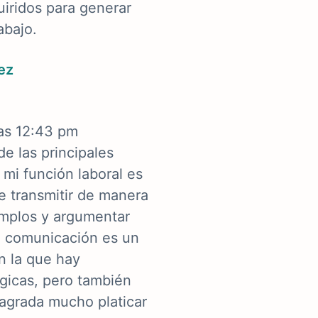
iridos para generar
abajo.
ez
las 12:43 pm
de las principales
 mi función laboral es
e transmitir de manera
emplos y argumentar
a comunicación es un
n la que hay
ógicas, pero también
 agrada mucho platicar