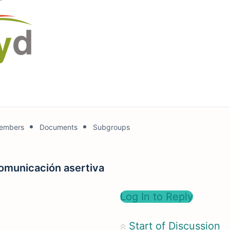
embers
Documents
Subgroups
Comunicación asertiva
Log In to Reply
Start of Discussion