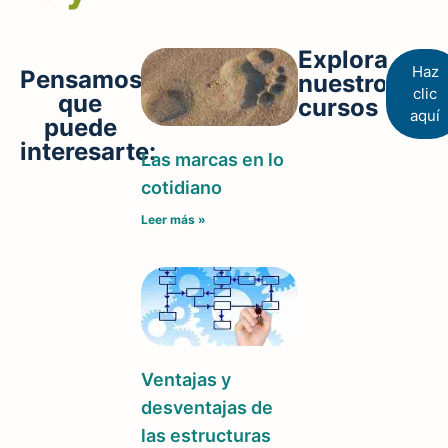
Explora
Haz
Pensamos
nuestros
clic
que
cursos
aquí
puede
interesarte:
Las marcas en lo
cotidiano
Leer más »
Ventajas y
desventajas de
las estructuras