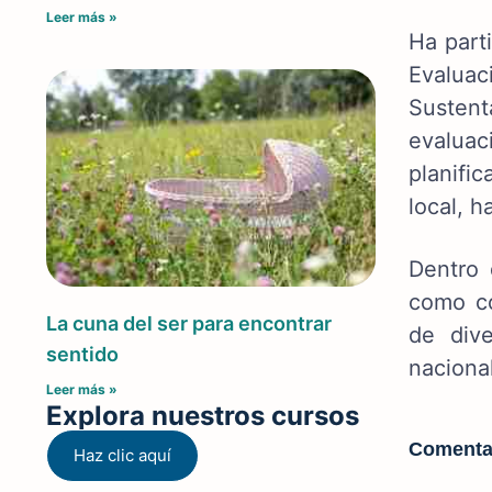
Leer más »
Ha part
Evaluac
Sustent
evaluac
planifi
local, h
Dentro 
como co
La cuna del ser para encontrar
de dive
sentido
nacional
Leer más »
Explora nuestros cursos
Comenta
Haz clic aquí