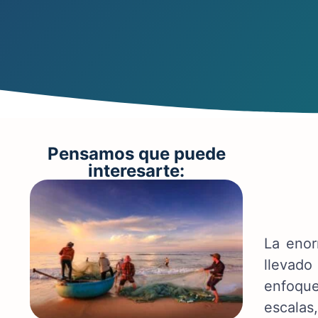
Pensamos que puede
interesarte:
La enor
llevado
enfoque
escalas