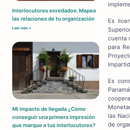
impleme
Interlocutores enredados: Mapea
las relaciones de tu organización
Es lice
Leer más »
Superio
cuenta 
para Re
Proyect
impartid
Es cons
Panamá.
coopera
Monetar
Mi impacto de llegada ¿Cómo
las Nac
conseguir una primera impresión
de organ
que marque a tus interlocutores?