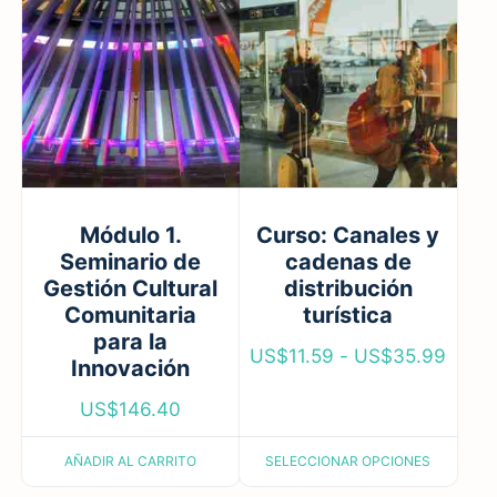
Módulo 1.
Curso: Canales y
Seminario de
cadenas de
Gestión Cultural
distribución
Comunitaria
turística
para la
US$
11.59
-
US$
35.99
Innovación
US$
146.40
AÑADIR AL CARRITO
SELECCIONAR OPCIONES