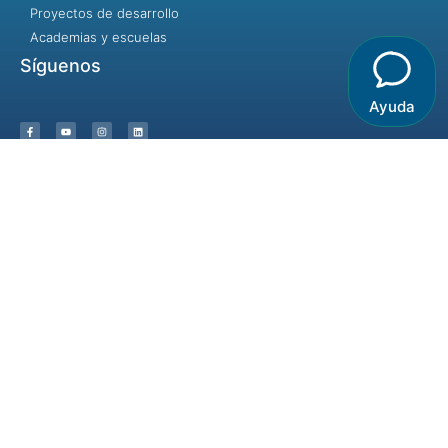
Proyectos de desarrollo
Academias y escuelas
Síguenos
Ayuda
Incluir no es dejar entrar, es dar la
bienvenida.
© 2023 - Identidad y Desarrollo / Destinos Creativos- Algunos
derechos reservados
Términos y condiciones |
Aviso de privacidad |
Aviso de Cookies
Hecho con ❤ para la comunidad idyd