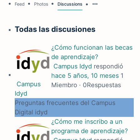
Feed
Photos
Discussions
Todas las discusiones
¿Cómo funcionan las becas
de aprendizaje?
Campus Idyd
respondió
hace 5 años, 10 meses
1
Campus
Miembro
·
0Respuestas
Idyd
Preguntas frecuentes del Campus
Digital idyd
¿Cómo me inscribo a un
programa de aprendizaje?