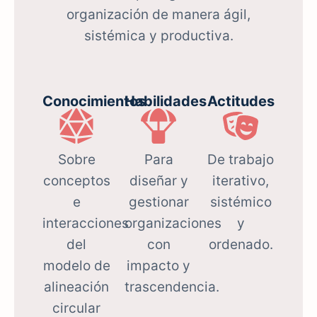
organización de manera ágil,
sistémica y productiva.
Conocimientos
Habilidades
Actitudes
Sobre
Para
De trabajo
conceptos
diseñar y
iterativo,
e
gestionar
sistémico
interacciones
organizaciones
y
del
con
ordenado.
modelo de
impacto y
alineación
trascendencia.
circular