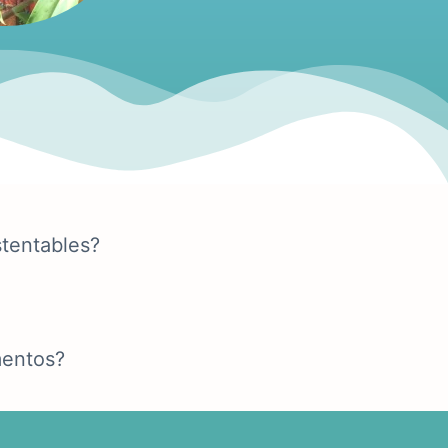
stentables?
mentos?