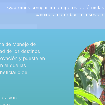
Queremos compartir contigo estas fórmulas 
camino a contribuir a la sosteni
ema de Manejo de
ad de los destinos
nnovación y puesta en
en el que las
eficiario del
peración
iente