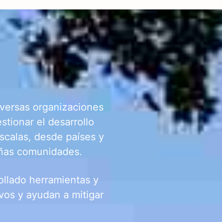
versas organizaciones
stionar el desarrollo
escalas, desde países y
eñas comunidades.
ollado herramientas y
vos y ayudan a mitigar