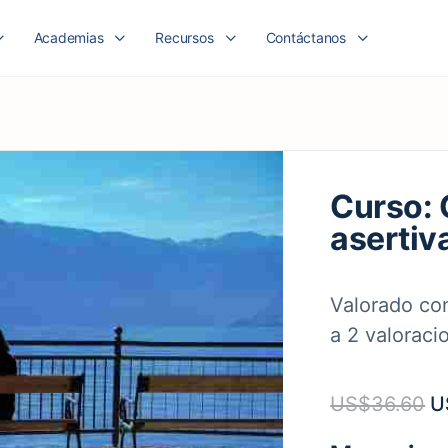
Academias
Recursos
Contáctanos
Curso:
asertiv
Valorado c
a
2
valoracio
US$
36.60
U