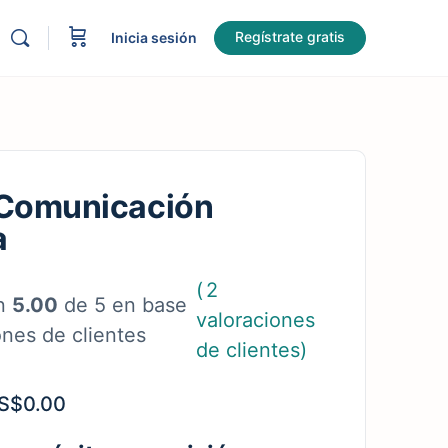
Regístrate gratis
Inicia sesión
 Comunicación
a
(
2
on
5.00
de 5 en base
valoraciones
nes de clientes
de clientes)
S$
0.00