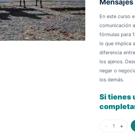
Mensajes 
En este curso e
comunicación a
fórmulas para f
lo que implica 
diferencia entr
los ajenos. Des
negar o negocia
los demás.
Si tienes 
completar
-
+