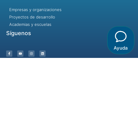
Empresas y organizaciones
Proyectos de desarrollo
Academias y escuelas
Síguenos
Ayuda
Incluir no es dejar entrar, es dar la
bienvenida.
© 2023 - Identidad y Desarrollo / Destinos Creativos- Algunos
derechos reservados
Términos y condiciones |
Aviso de privacidad |