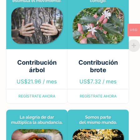
USD
Contribución
Contribución
árbol
brote
US$
21.96
/ mes
US$
7.32
/ mes
REGÍSTRATE AHORA
REGÍSTRATE AHORA