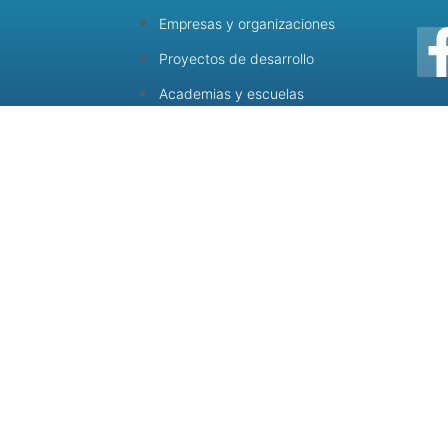
Empresas y organizaciones
Proyectos de desarrollo
Academias y escuelas
Incluir no es dejar entrar, es dar la bienvenida.
 2023 - Identidad y Desarrollo / Destinos Creativos- Algunos derechos reservad
Hecho con ❤ para la comunidad idyd