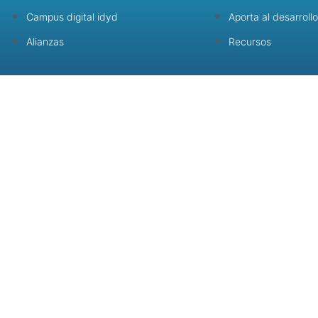
Campus digital idyd
Aporta al desarrollo
Alianzas
Recursos
©
Términos y condiciones |
Aviso de privacidad |
Aviso de Cookies