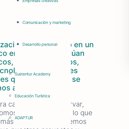
Empresas creativas
Comunicación y marketing
ización está inmerso en un
Desarrollo personal
o en el que interactúan
, sociales, bióticos,
tecnológicos, culturales
Sustentur Academy
es que se afectan y se
os a otros.
Educación Turística
ra capacidad de observar,
somos y queremos con lo que
ADAPTUR
, más claramente podremos