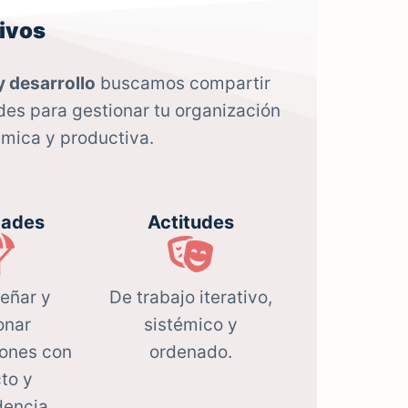
ivos
y desarrollo
buscamos compartir
des para gestionar tu organización
émica y productiva.
dades
Actitudes
señar y
De trabajo iterativo,
onar
sistémico y
iones con
ordenado.
to y
dencia.