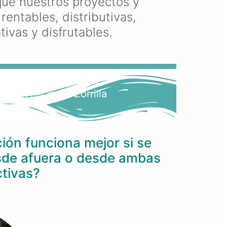
que nuestros proyectos y
entables, distributivas,
tivas y disfrutables.
rgía renovable...
Alejandra Zorrilla
ión funciona mejor si se
sde afuera o desde ambas
tivas?