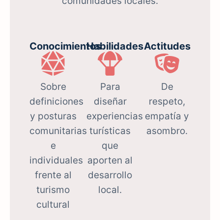
comunidades locales.
Conocimientos
Habilidades
Actitudes
Sobre
Para
De
definiciones
diseñar
respeto,
y posturas
experiencias
empatía y
comunitarias
turísticas
asombro.
e
que
individuales
aporten al
frente al
desarrollo
turismo
local.
cultural