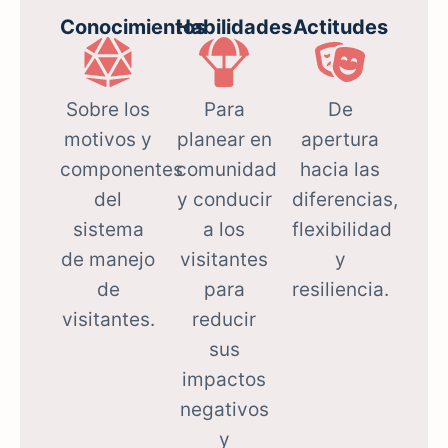
Conocimientos
Habilidades
Actitudes
Sobre los
Para
De
motivos y
planear en
apertura
componentes
comunidad
hacia las
del
y conducir
diferencias,
sistema
a los
flexibilidad
de manejo
visitantes
y
de
para
resiliencia
.
visitantes
.
reducir
sus
impactos
negativos
y