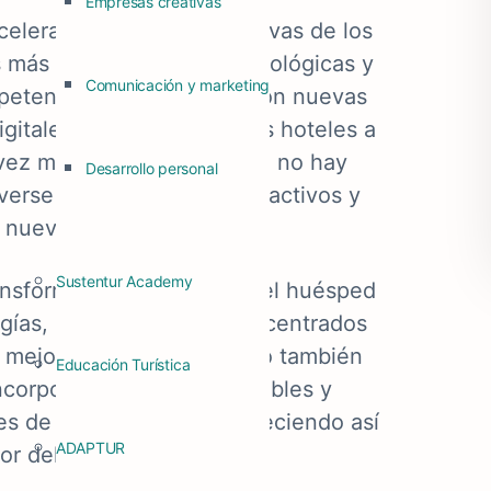
Empresas creativas
celerados en las expectativas de los
s más personalizadas, tecnológicas y
Comunicación y marketing
ompetencia ha aumentado con nuevas
gitales, lo que obliga a los hoteles a
 vez más exigente. Cuando no hay
Desarrollo personal
verse repetitivos, poco atractivos y
 nuevas tendencias.
Sustentur Academy
ansformar la experiencia del huésped
ogías, diseños y enfoques centrados
o mejorar la operación, sino también
Educación Turística
corporar prácticas sostenibles y
 de los visitantes, fortaleciendo así
ADAPTUR
lor del establecimiento.