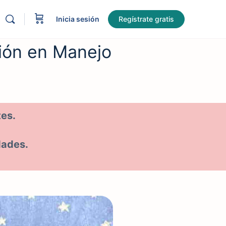
Inicia sesión
Regístrate gratis
ción en Manejo
es.
dades.