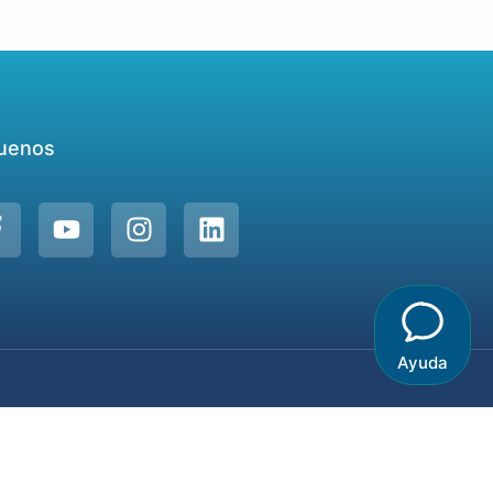
uenos
Ayuda
os