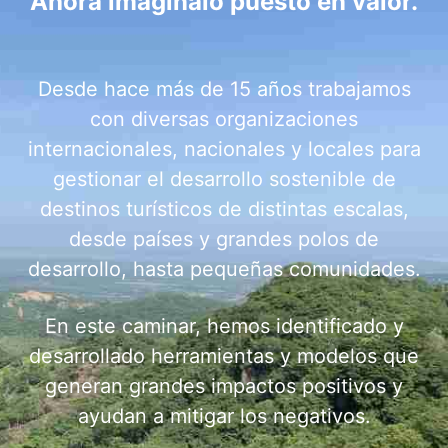
Ahora imagínalo puesto en valor.
Desde hace más de 15 años trabajamos
con diversas organizaciones
internacionales, nacionales y locales para
gestionar el desarrollo sostenible de
destinos turísticos de distintas escalas,
desde países y grandes polos de
desarrollo, hasta pequeñas comunidades.
En este caminar, hemos identificado y
desarrollado herramientas y modelos que
generan grandes impactos positivos y
ayudan a mitigar los negativos.