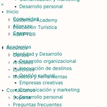
Desarrollo personal
Inicio
Comunidad
Sustentur Academy
Alianzas
Educación Turística
Campus
ADAPTUR
Academias
Recursos
Identidad y Desarrollo
Cursos
Desarrollo organizacional
Articulos
Innovación de destinos
Ejercicios
Gestión cultural
Modelos y herramientas
Empresas creativas
Comunicación y marketing
Contáctanos
Desarrollo personal
Soporte
Preguntas frecuentes