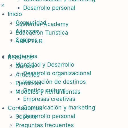
Desarrollo personal
Inicio
Comunidad
Sustentur Academy
Alianzas
Educación Turística
Campus
ADAPTUR
Academias
Recursos
Identidad y Desarrollo
Cursos
Desarrollo organizacional
Articulos
Innovación de destinos
Ejercicios
Gestión cultural
Modelos y herramientas
Empresas creativas
Comunicación y marketing
Contáctanos
Desarrollo personal
Soporte
Preguntas frecuentes